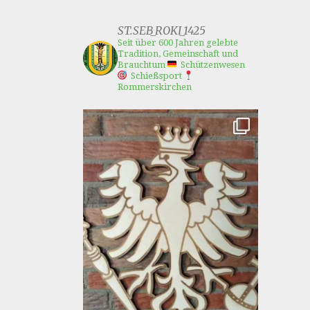
ST.SEB_ROKI_1425
Seit über 600 Jahren gelebte
Tradition, Gemeinschaft und
Brauchtum
Schützenwesen
Schießsport
Rommerskirchen